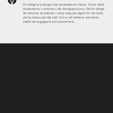
En riktigt bra design har användaren i fokus. Vi har alltid
användaren i centrum i vår designprocess. Det är viktigt
att veta hur de känner i varje steg på vägen för att möta
deras behov på rätt sätt. Vi tror att detta är det bästa
sättet att engagera och konvertera.