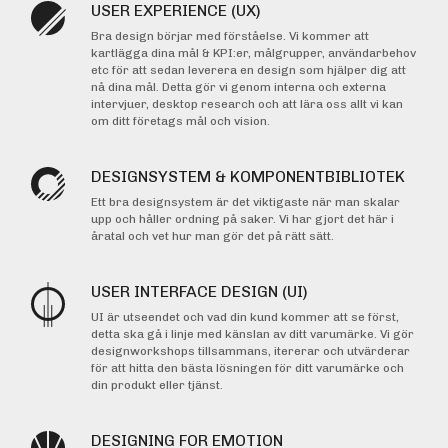
USER EXPERIENCE (UX)
Bra design börjar med förståelse. Vi kommer att
kartlägga dina mål & KPI:er, målgrupper, användarbehov
etc för att sedan leverera en design som hjälper dig att
nå dina mål. Detta gör vi genom interna och externa
intervjuer, desktop research och att lära oss allt vi kan
om ditt företags mål och vision.
DESIGNSYSTEM & KOMPONENTBIBLIOTEK
Ett bra designsystem är det viktigaste när man skalar
upp och håller ordning på saker. Vi har gjort det här i
åratal och vet hur man gör det på rätt sätt.
USER INTERFACE DESIGN (UI)
UI är utseendet och vad din kund kommer att se först,
detta ska gå i linje med känslan av ditt varumärke. Vi gör
designworkshops tillsammans, itererar och utvärderar
för att hitta den bästa lösningen för ditt varumärke och
din produkt eller tjänst.
DESIGNING FOR EMOTION