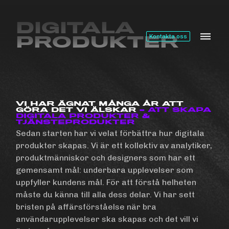
DIGITALA
PRODUKTER
Kontakta oss
VI HAR ÄGNAT MÅNGA ÅR ATT
GÖRA DET VI ÄLSKAR
– ATT SKAPA
DIGITALA PRODUKTER &
TJÄNSTEPRODUKTER
Sedan starten har vi velat förbättra hur digitala
produkter skapas. Vi är ett kollektiv av analytiker,
produktmänniskor och designers som har ett
gemensamt mål: underbara upplevelser som
uppfyller kundens mål. För att förstå helheten
måste du känna till alla dess delar. Vi har sett
bristen på affärsförståelse när bra
användarupplevelser ska skapas och det vill vi