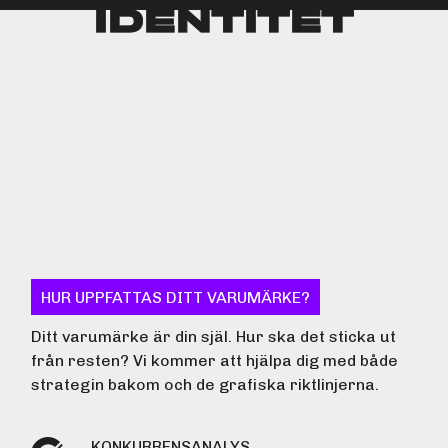
IDENTITET
IDENTITET
IDENTITET
IDENTITET
IDENTITET
IDENTITET
HUR UPPFATTAS DITT VARUMÄRKE?
Ditt varumärke är din själ. Hur ska det sticka ut
från resten? Vi kommer att hjälpa dig med både
strategin bakom och de grafiska riktlinjerna.
KONKURRENSANALYS