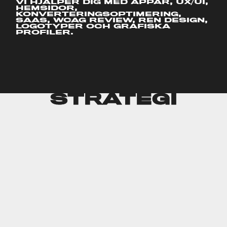
VI HJÄLPER DIG MED APPAR, UX/UI,
HEMSIDOR,
KONVERTERINGSOPTIMERING,
SAAS, WCAG REVIEW, REN DESIGN,
LOGOTYPER OCH GRAFISKA
PROFILER.
STRATEGI
STRATEGI
STRATEGI
STRATEGI
STRATEGI
STRATEGI